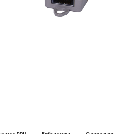
уратор PDU
Библиотека
О компании